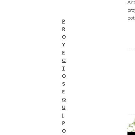
Ant
pro
pot
P
R
O
Y
E
C
T
O
S
E
Q
U
I
P
O