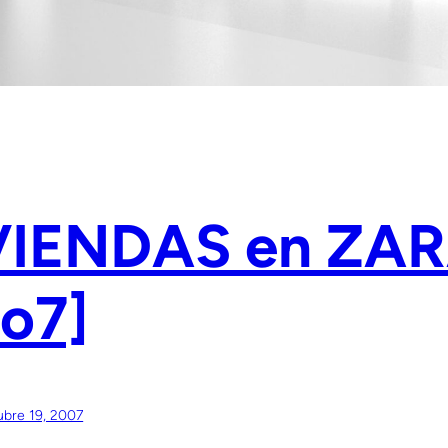
VIENDAS en ZA
o7]
ubre 19, 2007